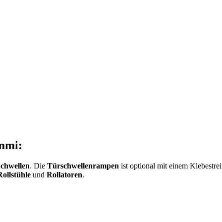
mmi:
chwellen
. Die
Türschwellenrampen
ist optional mit einem Klebestrei
Rollstühle
und
Rollatoren
.