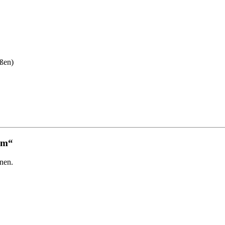
ßen)
mm“
nen.