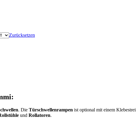
Zurücksetzen
mmi:
chwellen
. Die
Türschwellenrampen
ist optional mit einem Klebestrei
Rollstühle
und
Rollatoren
.