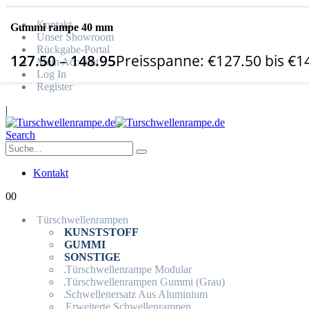
Kontakt
Gummi rampe 40 mm
Unser Showroom
Rückgabe-Portal
127.50
–
148.95
Preisspanne: €127.50 bis €1
Mein Account
Log In
Register
|
Search
Kontakt
0
0
Türschwellenrampen
KUNSTSTOFF
GUMMI
SONSTIGE
Türschwellenrampe Modular
Türschwellenrampen Gummi (Grau)
Schwellenersatz Aus Aluminium
Erweiterte Schwellenrampen