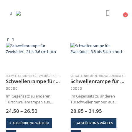
0
SCHWELLENRAMPEN FÜR ZWEIRÄDRIGE FAHRZEUGE
SCHWELLENRAMPEN FÜR ZWEIRÄDRIGE FAHRZEUGE
Schwellenrampe für Zweiräder – 2 bis 3,6 cm hoch
Schwellenrampe für Zweiräder – 3,8 bis 5,4 cm hoch
0
out of 5
0
out of 5
Im Gegensatz zu anderen
Im Gegensatz zu anderen
Türschwellenrampen aus
Türschwellenrampen aus
unserem Sortiment hat diese
unserem Sortiment hat diese
Preisspanne:
Preisspanne
24.50
–
26.50
28.95
–
31.95
Türschwelle eine Breite von 25
Türschwelle eine Breite von 25
€24.50
€28.95
bis
bis
cm. Dieser ist im Vergleich zu
cm. Dieser ist im Vergleich zu
Dieses
Dieses
AUSFÜHRUNG WÄHLEN
AUSFÜHRUNG WÄHLEN
€26.50
€31.95
unseren anderen
unseren anderen
Produkt
Produkt
Türschwellenrampen deutlich
Türschwellenrampen deutlich