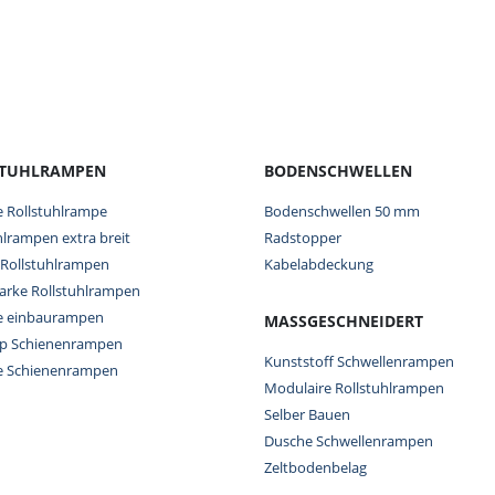
STUHLRAMPEN
BODENSCHWELLEN
e Rollstuhlrampe
Bodenschwellen 50 mm
hlrampen extra breit
Radstopper
 Rollstuhlrampen
Kabelabdeckung
tarke Rollstuhlrampen
re einbaurampen
MASSGESCHNEIDERT
op Schienenrampen
Kunststoff Schwellenrampen
re Schienenrampen
Modulaire Rollstuhlrampen
Selber Bauen
Dusche Schwellenrampen
Zeltbodenbelag