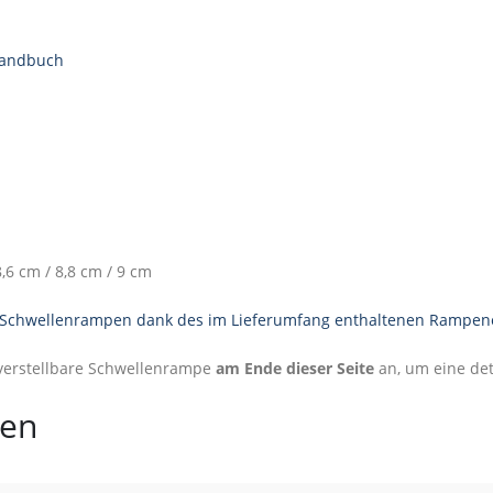
Handbuch
8,6 cm / 8,8 cm / 9 cm
r Schwellenrampen dank des im Lieferumfang enthaltenen Rampenein
nverstellbare Schwellenrampe
am Ende dieser Seite
an, um eine deta
nen