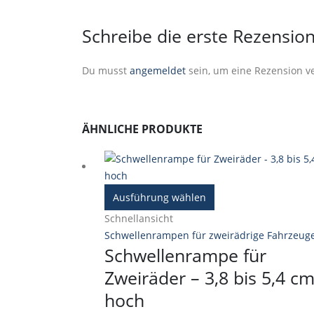
Schreibe die erste Rezension
Du musst
angemeldet
sein, um eine Rezension ve
ÄHNLICHE PRODUKTE
Dieses
Ausführung wählen
Produkt
Schnellansicht
weist
Schwellenrampen für zweirädrige Fahrzeug
mehrere
Schwellenrampe für
Varianten
Zweiräder – 3,8 bis 5,4 c
auf.
Die
hoch
Optionen