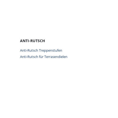
Kit 3 |
297.95
–
344
0
out of 5
ANTI-RUTSCH
Anti-Rutsch Treppenstufen
Anti-Rutsch für Terrasendielen