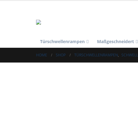
Türschwellenrampen
Maßgeschneidert
HOME
SHOP
TÜRSCHWELLENRAMPEN
,
SCHWELL