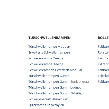
TÜRSCHWELLENRAMPEN
ROLL
Türschwellenrampe Modular
Faltbar
Erweiterte Schwellenrampen
Rollstu
Schwellenrampe 2-seitig
Leichte
Schwellenrampe 3-seitig
Extra s
Schwellenrampen Gestaffelt Modular
Faltba
Türschwellenrampen Gummi
Telesk
Türschwellenrampen Gummi
budget grau
Faltba
Türschwellenrampen Gummibudget
Türschwellenrampen Gummi 3-Seitig
Schwellenersatz Aluminium
Quickramps Polyethylen