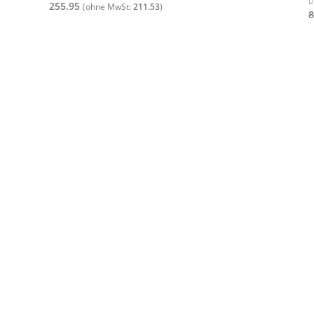
255.95
0
out of 5
(ohne MwSt:
211.53
)
8
0