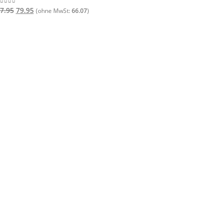
Ursprünglicher
Aktueller
7.95
79.95
out of 5
(ohne MwSt:
66.07
)
Preis
Preis
war:
ist:
€87.95
€79.95.
Ausführun
Schnellansic
Türschwelle