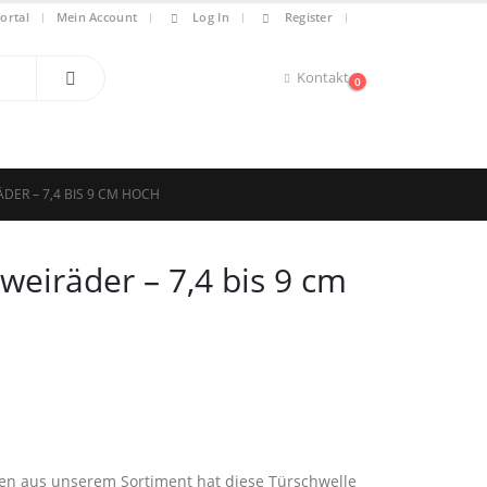
|
ortal
Mein Account
Log In
Register
Kontakt
0
ER – 7,4 BIS 9 CM HOCH
weiräder – 7,4 bis 9 cm
n aus unserem Sortiment hat diese Türschwelle