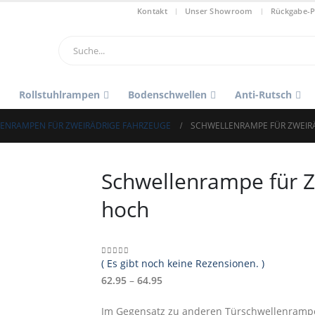
Kontakt
Unser Showroom
Rückgabe-P
Rollstuhlrampen
Bodenschwellen
Anti-Rutsch
ENRAMPEN FÜR ZWEIRÄDRIGE FAHRZEUGE
SCHWELLENRAMPE FÜR ZWEIRÄD
Schwellenrampe für Z
hoch
( Es gibt noch keine Rezensionen. )
0
out of 5
Preisspanne:
62.95
–
64.95
€62.95
Im Gegensatz zu anderen Türschwellenrampe
bis