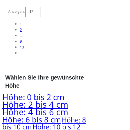
mehrere
Varianten
Anzeigen:
auf.
Die
1
Optionen
2
können
…
auf
9
der
10
Produktseite
gewählt
werden
Wählen Sie Ihre gewünschte
Höhe
Höhe: 0 bis 2 cm
Höhe: 2 bis 4 cm
Höhe: 4 bis 6 cm
Höhe: 6 bis 8 cm
Höhe: 8
bis 10 cm
Höhe: 10 bis 12