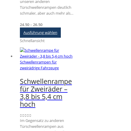
unseren anderen
Türschwellenrampen deutlich
schmaler, aber auch mehr als…
Preisspanne:
24.50
–
26.50
€24.50
Dieses
Ausführung wählen
bis
Produkt
Schnellansicht
€26.50
weist
mehrere
Varianten
auf.
Schwellenrampen für
Die
zweirädrige Fahrzeuge
Optionen
können
Schwellenrampe
auf
für Zweiräder –
der
Produktseite
3,8 bis 5,4 cm
gewählt
hoch
werden
Im Gegensatz zu anderen
0
out of 5
Türschwellenrampen aus