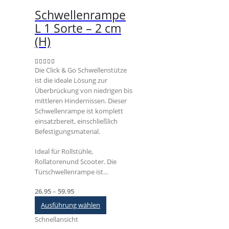
Schwellenrampe
L 1 Sorte – 2 cm
(H)
Die Click & Go Schwellenstütze
5.00
out of 5
ist die ideale Lösung zur
Überbrückung von niedrigen bis
mittleren Hindernissen. Dieser
Schwellenrampe ist komplett
einsatzbereit, einschließlich
Befestigungsmaterial.
Ideal für Rollstühle,
Rollatorenund Scooter. Die
Türschwellenrampe ist…
Preisspanne:
26.95
–
59.95
€26.95
Dieses
Ausführung wählen
bis
Produkt
Schnellansicht
€59.95
weist