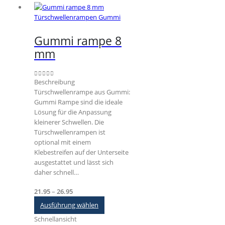
mehrere
Varianten
Türschwellenrampen Gummi
auf.
Die
Gummi rampe 8
Optionen
mm
können
auf
der
Beschreibung
0
out of 5
Produktseite
Türschwellenrampe aus Gummi:
gewählt
Gummi Rampe sind die ideale
werden
Lösung für die Anpassung
kleinerer Schwellen. Die
Türschwellenrampen ist
optional mit einem
Klebestreifen auf der Unterseite
ausgestattet und lässt sich
daher schnell…
Preisspanne:
21.95
–
26.95
€21.95
Dieses
Ausführung wählen
bis
Produkt
Schnellansicht
€26.95
weist