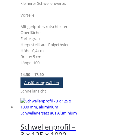
kleinerer Schwellenwerte.
Vorteile:
Mit gerippter, rutschfester
Oberfläche
Farbe grau
Hergestellt aus Polyethylen
Höhe: 0,4 cm
Breite: 5 cm
Länge: 100…
Preisspanne:
14.50
–
17.50
€14.50
Dieses
Ausführung wählen
bis
Produkt
Schnellansicht
€17.50
weist
mehrere
Varianten
auf.
Schwellenersatz aus Aluminium
Die
Optionen
Schwellenprofil –
können
3 x 125 x 1000
auf