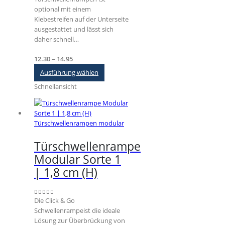
optional mit einem
Klebestreifen auf der Unterseite
ausgestattet und lässt sich
daher schnell…
Preisspanne:
12.30
–
14.95
€12.30
Dieses
Ausführung wählen
bis
Produkt
Schnellansicht
€14.95
weist
mehrere
Varianten
auf.
Türschwellenrampen modular
Die
Optionen
Türschwellenrampe
können
Modular Sorte 1
auf
der
| 1,8 cm (H)
Produktseite
gewählt
werden
Die Click & Go
5.00
out of 5
Schwellenrampeist die ideale
Lösung zur Überbrückung von