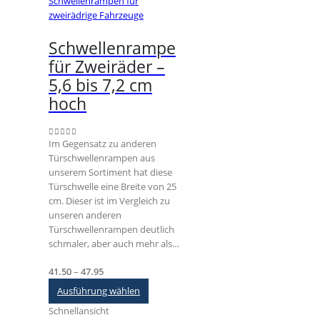
Schwellenrampen für
zweirädrige Fahrzeuge
Schwellenrampe
für Zweiräder –
5,6 bis 7,2 cm
hoch
Im Gegensatz zu anderen
0
out of 5
Türschwellenrampen aus
unserem Sortiment hat diese
Türschwelle eine Breite von 25
cm. Dieser ist im Vergleich zu
unseren anderen
Türschwellenrampen deutlich
schmaler, aber auch mehr als…
Preisspanne:
41.50
–
47.95
€41.50
Dieses
Ausführung wählen
bis
Produkt
Schnellansicht
€47.95
weist