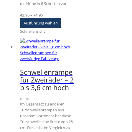
die Höhe in 8 Schritten von…
Preisspanne:
42.95
–
74.95
€42.95
Dieses
Ausführung wählen
bis
Produkt
Schnellansicht
€74.95
weist
mehrere
Varianten
auf.
Schwellenrampen für
Die
zweirädrige Fahrzeuge
Optionen
können
Schwellenrampe
auf
für Zweiräder – 2
der
Produktseite
bis 3,6 cm hoch
gewählt
werden
Im Gegensatz zu anderen
0
out of 5
Türschwellenrampen aus
unserem Sortiment hat diese
Türschwelle eine Breite von 25
cm. Dieser ist im Vergleich zu