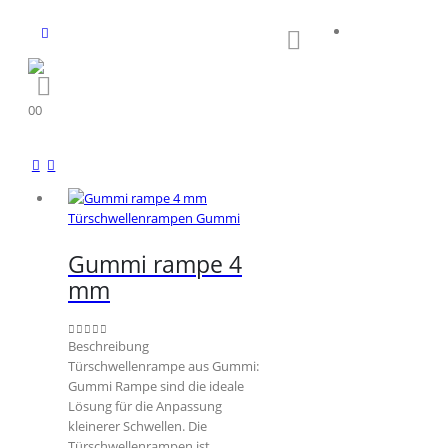
0
0
Türschwellenrampen Gummi
Gummi rampe 4
mm
Beschreibung
0
out of 5
Türschwellenrampe aus Gummi:
Gummi Rampe sind die ideale
Lösung für die Anpassung
kleinerer Schwellen. Die
Türschwellenrampen ist