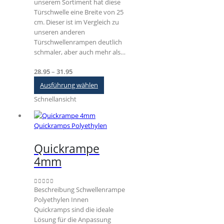
unserem Sortiment hat diese
Türschwelle eine Breite von 25
cm. Dieser ist im Vergleich zu
unseren anderen
Türschwellenrampen deutlich
schmaler, aber auch mehr als…
Preisspanne:
28.95
–
31.95
€28.95
Dieses
Ausführung wählen
bis
Produkt
Schnellansicht
€31.95
weist
mehrere
Varianten
Quickramps Polyethylen
auf.
Die
Quickrampe
Optionen
4mm
können
auf
der
Beschreibung Schwellenrampe
0
out of 5
Produktseite
Polyethylen Innen
gewählt
Quickramps sind die ideale
werden
Lösung für die Anpassung