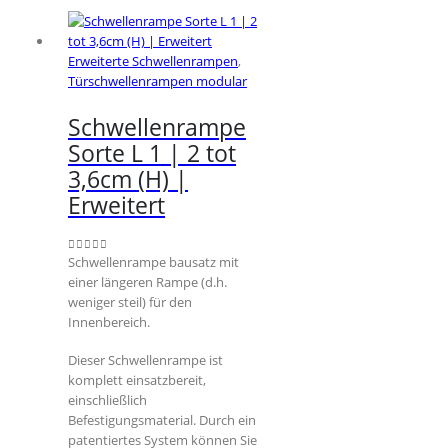
mehrere
Varianten
auf.
Erweiterte Schwellenrampen
,
Die
Türschwellenrampen modular
Optionen
können
Schwellenrampe
auf
Sorte L 1 | 2 tot
der
Produktseite
3,6cm (H) |
gewählt
Erweitert
werden
Schwellenrampe bausatz mit
0
out of 5
einer längeren Rampe (d.h.
weniger steil) für den
Innenbereich.
Dieser Schwellenrampe ist
komplett einsatzbereit,
einschließlich
Befestigungsmaterial. Durch ein
patentiertes System können Sie