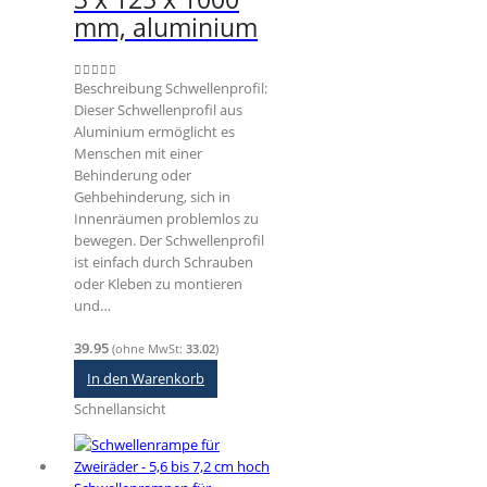
der
mm, aluminium
Produktseite
gewählt
werden
Beschreibung Schwellenprofil:
0
out of 5
Dieser Schwellenprofil aus
Aluminium ermöglicht es
Menschen mit einer
Behinderung oder
Gehbehinderung, sich in
Innenräumen problemlos zu
bewegen. Der Schwellenprofil
ist einfach durch Schrauben
oder Kleben zu montieren
und…
39.95
(ohne MwSt:
33.02
)
In den Warenkorb
Schnellansicht