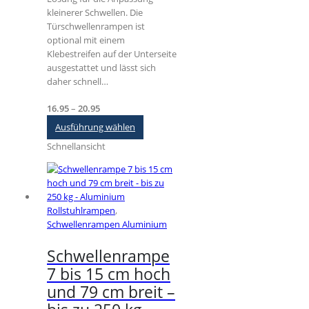
kleinerer Schwellen. Die
Türschwellenrampen ist
optional mit einem
Klebestreifen auf der Unterseite
ausgestattet und lässt sich
daher schnell…
Preisspanne:
16.95
–
20.95
€16.95
Dieses
Ausführung wählen
bis
Produkt
Schnellansicht
€20.95
weist
mehrere
Varianten
auf.
Die
Rollstuhlrampen
,
Optionen
Schwellenrampen Aluminium
können
auf
Schwellenrampe
der
7 bis 15 cm hoch
Produktseite
gewählt
und 79 cm breit –
werden