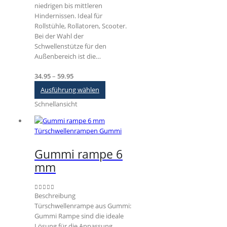
niedrigen bis mittleren
Hindernissen. Ideal für
Rollstühle, Rollatoren, Scooter.
Bei der Wahl der
Schwellenstütze für den
Außenbereich ist die…
Preisspanne:
34.95
–
59.95
€34.95
Dieses
Ausführung wählen
bis
Produkt
Schnellansicht
€59.95
weist
mehrere
Varianten
Türschwellenrampen Gummi
auf.
Die
Gummi rampe 6
Optionen
mm
können
auf
der
Beschreibung
0
out of 5
Produktseite
Türschwellenrampe aus Gummi:
gewählt
Gummi Rampe sind die ideale
werden
Lösung für die Anpassung