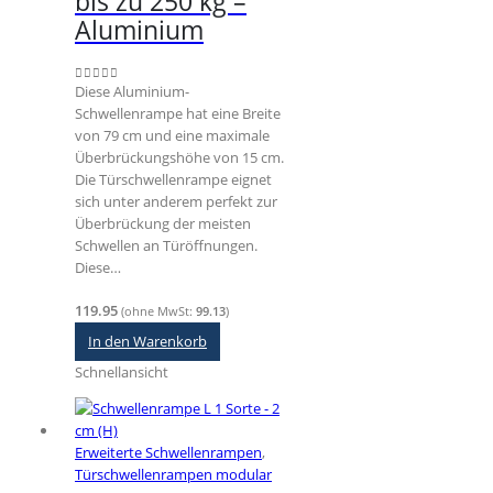
bis zu 250 kg –
Aluminium
Diese Aluminium-
0
out of 5
Schwellenrampe hat eine Breite
von 79 cm und eine maximale
Überbrückungshöhe von 15 cm.
Die Türschwellenrampe eignet
sich unter anderem perfekt zur
Überbrückung der meisten
Schwellen an Türöffnungen.
Diese…
119.95
(ohne MwSt:
99.13
)
In den Warenkorb
Schnellansicht
Erweiterte Schwellenrampen
,
Türschwellenrampen modular