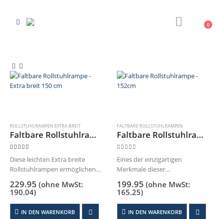
0
ROLLSTUHLRAMPEN EXTRA BREIT
FALTBARE ROLLSTUHLRAMPEN
Faltbare Rollstuhlrampe – Extra breit 150 cm
Faltbare Rollstuhlrampe – 152cm
4.00
out of 5
0
out of 5
Diese leichten Extra breite
Eines der einzigartigen
Rollstuhlrampen ermöglichen
Merkmale dieser
den Zugang für Rollstühle über
Rollstuhlrampe ist, dass sie an
229.95
199.95
(ohne MwSt:
(ohne MwSt:
jede Schwelle oder Höhe und
der Oberfläche völlig
190.04
)
165.25
)
sind in verschiedenen Längen
scharnierfrei ist, was bedeutet,
bis zu 180 cm erhältlich. Da sich
dass Scharniere nicht im Weg
IN DEN WARENKORB
IN DEN WARENKORB
die Rollstuhlrampe einfach…
sein können, wenn Sie mit