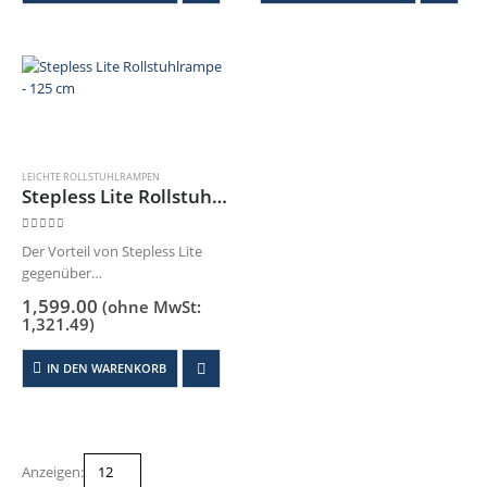
Ihrem Rollstuhl, Rollator…
LEICHTE ROLLSTUHLRAMPEN
Stepless Lite Rollstuhlrampe – 125 cm
0
out of 5
Der Vorteil von Stepless Lite
gegenüber
Aluminiumrampenist der
1,599.00
(ohne MwSt:
Gewichtsunterschied.
1,321.49
)
Der Stepless Lite
Rollstuhlrampe ist aus leichter
IN DEN WARENKORB
Kohlefasergefertigt und daher
einfacher zu handhaben.
Der Stepless Lite
Rollstuhlrampe ist außerdem
mit einer rutschfesten
Anzeigen: