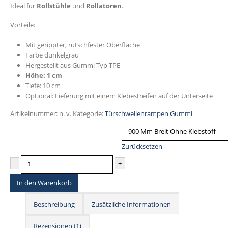
Ideal für
Rollstühle
und
Rollatoren
.
Vorteile:
Mit gerippter, rutschfester Oberfläche
Farbe dunkelgrau
Hergestellt aus Gummi Typ TPE
Höhe: 1 cm
Tiefe: 10 cm
Optional: Lieferung mit einem Klebestreifen auf der Unterseite
Artikelnummer:
n. v.
Kategorie:
Türschwellenrampen Gummi
Breite Der Schwellenrampe & Klebstoff
Zurücksetzen
-
+
In den Warenkorb
Beschreibung
Zusätzliche Informationen
Rezensionen (1)