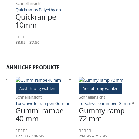
Schnellansicht
weist
Quickramps Polyethylen
mehrere
Quickrampe
Varianten
10mm
auf.
Die
Optionen
können
Preisspanne:
33.95
–
37.50
0
out of 5
auf
€33.95
der
bis
Produktseite
€37.50
gewählt
ÄHNLICHE PRODUKTE
werden
Dieses
Dieses
Ausführung wählen
Ausführung wählen
Produkt
Produkt
Schnellansicht
Schnellansicht
weist
weist
Türschwellenrampen Gummi
Türschwellenrampen Gummi
mehrere
mehrere
Gummi rampe
Gummy ramp
Varianten
Variante
40 mm
72 mm
auf.
auf.
Die
Die
Optionen
Optione
können
können
Preisspanne:
Preisspanne:
127.50
–
148.95
214.95
–
252.95
0
out of 5
0
out of 5