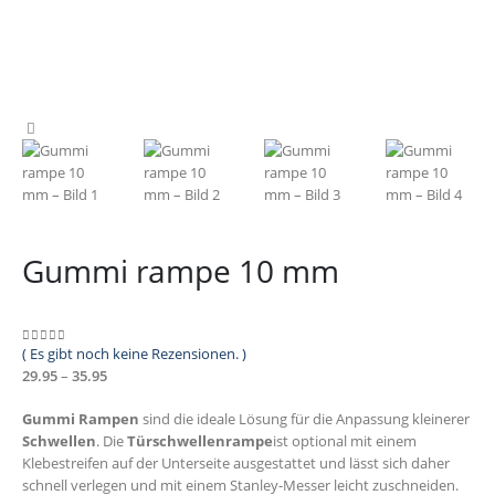
Gummi rampe 10 mm
( Es gibt noch keine Rezensionen. )
0
out of 5
Preisspanne:
29.95
–
35.95
€29.95
Gummi Rampen
sind die ideale Lösung für die Anpassung kleinerer
bis
Schwellen
. Die
Türschwellenrampe
ist optional mit einem
€35.95
Klebestreifen auf der Unterseite ausgestattet und lässt sich daher
schnell verlegen und mit einem Stanley-Messer leicht zuschneiden.