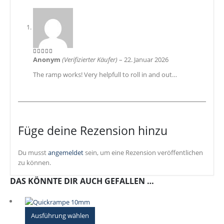
Anonym
(Verifizierter Käufer)
–
22. Januar 2026
5
von 5
The ramp works! Very helpfull to roll in and out…
Füge deine Rezension hinzu
Du musst
angemeldet
sein, um eine Rezension veröffentlichen
zu können.
DAS KÖNNTE DIR AUCH GEFALLEN …
Dieses
Ausführung wählen
Produkt