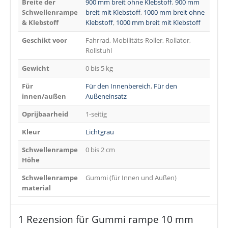
Breite der
900 mm breit ohne Klebstoff
,
900 mm
Schwellenrampe
breit mit Klebstoff
,
1000 mm breit ohne
& Klebstoff
Klebstoff
,
1000 mm breit mit Klebstoff
Geschikt voor
Fahrrad, Mobilitäts-Roller, Rollator,
Rollstuhl
Gewicht
0 bis 5 kg
Für
Für den Innenbereich
,
Für den
innen/außen
Außeneinsatz
Oprijbaarheid
1-seitig
Kleur
Lichtgrau
Schwellenrampe
0 bis 2 cm
Höhe
Schwellenrampe
Gummi (für Innen und Außen)
material
1 Rezension für
Gummi rampe 10 mm