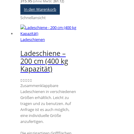
315.95
(ohne MwSt:
261.12
)
In den Warenkorb
Schnellansicht
Ladeschienen
Ladeschiene –
200 cm (400 kg
Kapazität)
Zusammenklappbare
0
out of 5
Ladeschienen in verschiedenen
Größen erhältlich. Leicht zu
tragen und zu benutzen. Auf
Anfrage ist es auch möglich,
eine individuelle Größe
anzufertigen.
Die einzigartigen Griffflächen