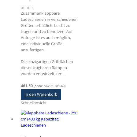
Zusammenklappbare
0
out of 5
Ladeschienen in verschiedenen
Größen erhältlich. Leicht zu
tragen und zu benutzen. Auf
Anfrage ist es auch möglich,
eine individuelle Größe
anzufertigen.
Die einzigartigen Griffflächen
dieser tragbaren Rampen
wurden entwickelt, um…
461.50
(ohne MwSt:
381.40
)
In den Warenkorb
Schnellansicht
Ladeschienen