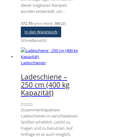
dieser tragbaren Rampen
wurden entwickelt, um…
372.95
(ohne MwSt:
308.22
)
In den Warenkorb
Schnellansicht
Ladeschienen
Ladeschiene –
250 cm (400 kg
Kapazität)
Zusammenklappbare
0
out of 5
Ladeschienen in verschiedenen
Größen erhältlich. Leicht zu
tragen und zu benutzen. Auf
Anfrage ist es auch möglich,