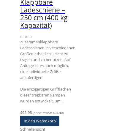
Klappbare
Ladeschiene –
250 cm (400 kg
Kapazität)
Zusammenklappbare
0
out of 5
Ladeschienen in verschiedenen
Größen erhältlich. Leicht zu
tragen und zu benutzen. Auf
Anfrage ist es auch möglich,
eine individuelle Größe
anzufertigen.
Die einzigartigen Griffflächen
dieser tragbaren Rampen
wurden entwickelt, um…
492.95
(ohne MwSt:
407.40
)
In den Warenkorb
Schnellansicht