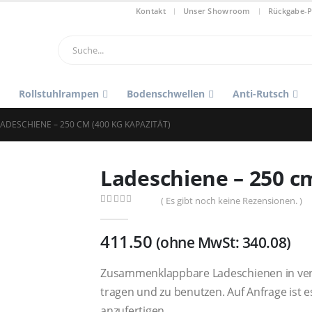
Kontakt
Unser Showroom
Rückgabe-P
Rollstuhlrampen
Bodenschwellen
Anti-Rutsch
LADESCHIENE – 250 CM (400 KG KAPAZITÄT)
Ladeschiene – 250 cm
( Es gibt noch keine Rezensionen. )
0
out of 5
411.50
(ohne MwSt:
340.08
)
Zusammenklappbare Ladeschienen in vers
tragen und zu benutzen. Auf Anfrage ist e
anzufertigen.