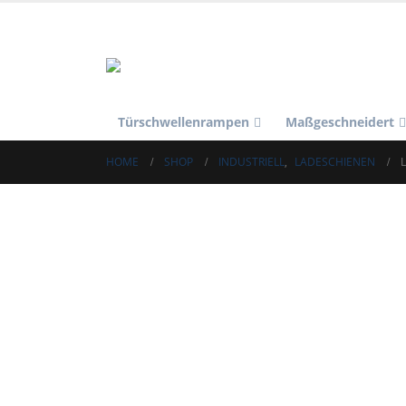
Türschwellenrampen
Maßgeschneidert
HOME
SHOP
INDUSTRIELL
,
LADESCHIENEN