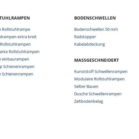
STUHLRAMPEN
BODENSCHWELLEN
e Rollstuhlrampe
Bodenschwellen 50 mm
hlrampen extra breit
Radstopper
 Rollstuhlrampen
Kabelabdeckung
tarke Rollstuhlrampen
re einbaurampen
MASSGESCHNEIDERT
op Schienenrampen
Kunststoff Schwellenrampen
re Schienenrampen
Modulaire Rollstuhlrampen
Selber Bauen
Dusche Schwellenrampen
Zeltbodenbelag