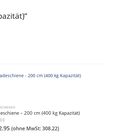
azität)“
ESCHIENEN
LADESCHIENEN
eschiene – 200 cm (400 kg Kapazität)
t of 5
0
out of 5
2.95
433.95
(ohne MwSt:
308.22
)
(ohn