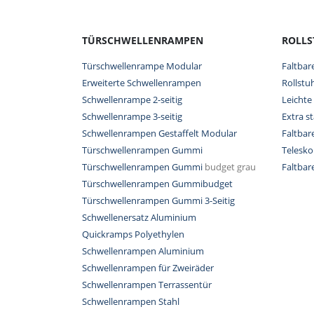
TÜRSCHWELLENRAMPEN
ROLL
Türschwellenrampe Modular
Faltbar
Erweiterte Schwellenrampen
Rollstu
Schwellenrampe 2-seitig
Leichte
Schwellenrampe 3-seitig
Extra s
Schwellenrampen Gestaffelt Modular
Faltba
Türschwellenrampen Gummi
Telesk
Türschwellenrampen Gummi
budget grau
Faltba
Türschwellenrampen Gummibudget
Türschwellenrampen Gummi 3-Seitig
Schwellenersatz Aluminium
Quickramps Polyethylen
Schwellenrampen Aluminium
Schwellenrampen für Zweiräder
Schwellenrampen Terrassentür
Schwellenrampen Stahl