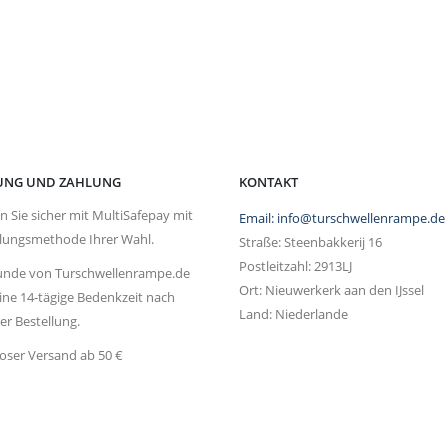
RUNG UND ZAHLUNG
KONTAKT
n Sie sicher mit MultiSafepay mit
Email: info@turschwellenrampe.de
lungsmethode Ihrer Wahl.
Straße: Steenbakkerij 16
Postleitzahl: 2913LJ
unde von Turschwellenrampe.de
Ort: Nieuwerkerk aan den IJssel
eine 14-tägige Bedenkzeit nach
Land: Niederlande
er Bestellung.
oser Versand ab 50 €