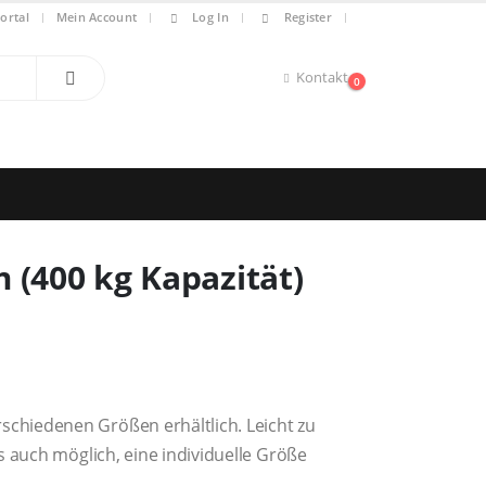
|
ortal
Mein Account
Log In
Register
Kontakt
0
 (400 kg Kapazität)
chiedenen Größen erhältlich. Leicht zu
s auch möglich, eine individuelle Größe