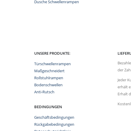
Dusche Schwellenrampen
UNSERE PRODUKTE:
LIEFE
Bezahle
Türschwellenrampen
der Zah
Maßgeschneidert
Rollstuhlrampen
Jeder K
Bodenschwellen
erhält 
Anti-Rutsch
Erhalt d
Kostenl
BEDINGUNGEN
Geschäftsbedingungen
Rückgabebedingungen