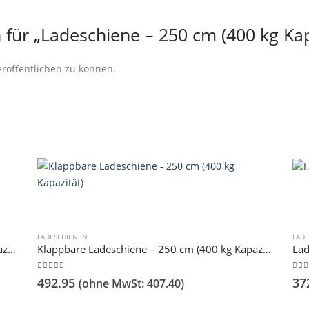
 für „Ladeschiene – 250 cm (400 kg Kap
röffentlichen zu können.
LADESCHIENEN
LAD
Klappbare Ladeschiene – 200 cm (400 kg Kapazität)
Klappbare Ladeschiene – 250 cm (400 kg Kapazität)
Lad
0
out of 5
0
ou
492.95
37
(ohne MwSt:
407.40
)