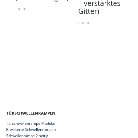
– verstärktes
Gitter)
0
out of 5
0
out of 5
TÜRSCHWELLENRAMPEN
Türschwellenrampe Modular
Erweiterte Schwellenrampen
Schwellenrampe 2-seitig