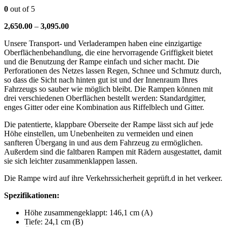
0
out of 5
Preisspanne:
2,650.00
–
3,095.00
€2,650.00
Unsere Transport- und Verladerampen haben eine einzigartige
bis
Oberflächenbehandlung, die eine hervorragende Griffigkeit bietet
€3,095.00
und die Benutzung der Rampe einfach und sicher macht. Die
Perforationen des Netzes lassen Regen, Schnee und Schmutz durch,
so dass die Sicht nach hinten gut ist und der Innenraum Ihres
Fahrzeugs so sauber wie möglich bleibt. Die Rampen können mit
drei verschiedenen Oberflächen bestellt werden: Standardgitter,
enges Gitter oder eine Kombination aus Riffelblech und Gitter.
Die patentierte, klappbare Oberseite der Rampe lässt sich auf jede
Höhe einstellen, um Unebenheiten zu vermeiden und einen
sanfteren Übergang in und aus dem Fahrzeug zu ermöglichen.
Außerdem sind die faltbaren Rampen mit Rädern ausgestattet, damit
sie sich leichter zusammenklappen lassen.
Die Rampe wird auf ihre Verkehrssicherheit geprüft.d in het verkeer.
Spezifikationen:
Höhe zusammengeklappt: 146,1 cm (A)
Tiefe: 24,1 cm (B)