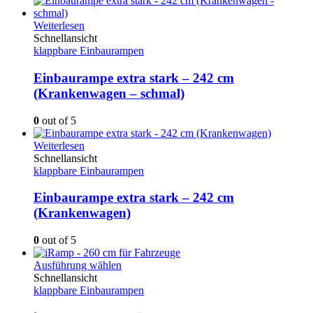
Weiterlesen
Schnellansicht
klappbare Einbaurampen
Einbaurampe extra stark – 242 cm
(Krankenwagen – schmal)
0
out of 5
Weiterlesen
Schnellansicht
klappbare Einbaurampen
Einbaurampe extra stark – 242 cm
(Krankenwagen)
0
out of 5
Dieses
Ausführung wählen
Produkt
Schnellansicht
weist
klappbare Einbaurampen
mehrere