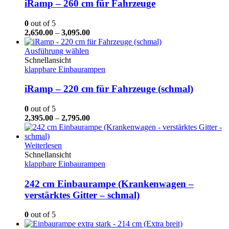
Varianten
iRamp – 260 cm für Fahrzeuge
auf.
Die
0
out of 5
Optionen
Preisspanne:
2,650.00
–
3,095.00
können
€2,650.00
auf
Dieses
bis
Ausführung wählen
der
Produkt
€3,095.00
Schnellansicht
Produktseite
weist
klappbare Einbaurampen
gewählt
mehrere
werden
Varianten
iRamp – 220 cm für Fahrzeuge (schmal)
auf.
Die
0
out of 5
Optionen
Preisspanne:
2,395.00
–
2,795.00
können
€2,395.00
auf
bis
der
€2,795.00
Weiterlesen
Produktseite
Schnellansicht
gewählt
klappbare Einbaurampen
werden
242 cm Einbaurampe (Krankenwagen –
verstärktes Gitter – schmal)
0
out of 5