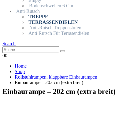
Empty
Bodenschwellen 6 Cm
Anti-Rutsch
TREPPE
TERRASSENDIELEN
Anti-Rutsch Treppenstufen
Anti-Rutsch Für Terrasendielen
Search
0
0
Home
Shop
Rollstuhlrampen
,
klappbare Einbaurampen
Einbaurampe – 202 cm (extra breit)
Einbaurampe – 202 cm (extra breit)