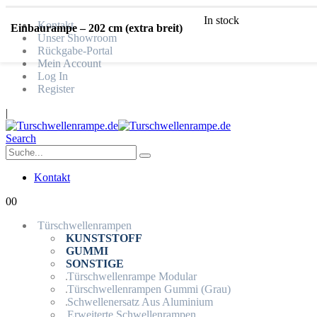
In stock
Kontakt
Einbaurampe – 202 cm (extra breit)
Unser Showroom
Rückgabe-Portal
Mein Account
Log In
Register
|
Search
Kontakt
0
0
Türschwellenrampen
KUNSTSTOFF
GUMMI
SONSTIGE
Türschwellenrampe Modular
Türschwellenrampen Gummi (Grau)
Schwellenersatz Aus Aluminium
Erweiterte Schwellenrampen