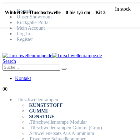
In stock
Kontakt
Winkel der Duschschwelle – 0 bis 1,6 cm – Kit 3
Unser Showroom
Rückgabe-Portal
Mein Account
Log In
Register
|
Search
Kontakt
0
0
Türschwellenrampen
KUNSTSTOFF
GUMMI
SONSTIGE
Türschwellenrampe Modular
Türschwellenrampen Gummi (Grau)
Schwellenersatz Aus Aluminium
Erweiterte Schwellenrampen