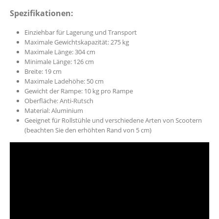
Spezifikationen:
Einziehbar für Lagerung und Transport
Maximale Gewichtskapazität: 275 kg
Maximale Länge: 304 cm
Minimale Länge: 126 cm
Breite: 19 cm
Maximale Ladehöhe: 50 cm
Gewicht der Rampe: 10 kg pro Rampe
Oberfläche: Anti-Rutsch
Material: Aluminium
Geeignet für Rollstühle und verschiedene Arten von Scootern
(beachten Sie den erhöhten Rand von 5 cm)