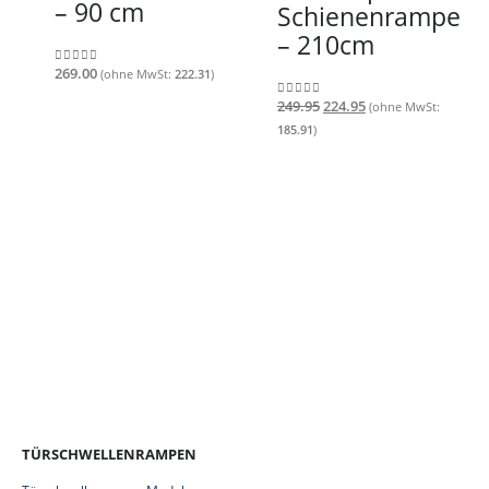
– 90 cm
Schienenrampe
– 210cm
269.00
(ohne MwSt:
222.31
)
0
out of 5
Ursprünglicher
Aktueller
249.95
224.95
(ohne MwSt:
0
out of 5
Preis
Preis
185.91
)
war:
ist:
€249.95
€224.95.
TÜRSCHWELLENRAMPEN