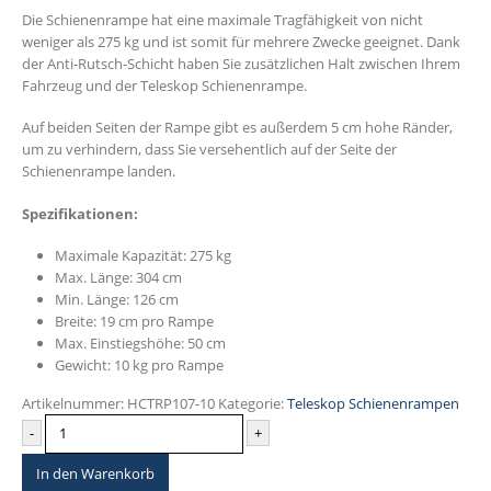
war:
ist:
Die Schienenrampe hat eine maximale Tragfähigkeit von nicht
€354.95
€319.49.
weniger als 275 kg und ist somit für mehrere Zwecke geeignet. Dank
der Anti-Rutsch-Schicht haben Sie zusätzlichen Halt zwischen Ihrem
Fahrzeug und der Teleskop Schienenrampe.
Auf beiden Seiten der Rampe gibt es außerdem 5 cm hohe Ränder,
um zu verhindern, dass Sie versehentlich auf der Seite der
Schienenrampe landen.
Spezifikationen:
Maximale Kapazität: 275 kg
Max. Länge: 304 cm
Min. Länge: 126 cm
Breite: 19 cm pro Rampe
Max. Einstiegshöhe: 50 cm
Gewicht: 10 kg pro Rampe
Artikelnummer:
HCTRP107-10
Kategorie:
Teleskop Schienenrampen
-
+
In den Warenkorb