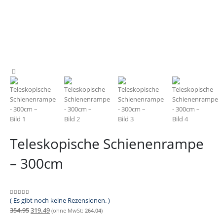
Teleskopische Schienenrampe
– 300cm
( Es gibt noch keine Rezensionen. )
0
out of 5
Ursprünglicher
Aktueller
354.95
319.49
(ohne MwSt:
264.04
)
Preis
Preis