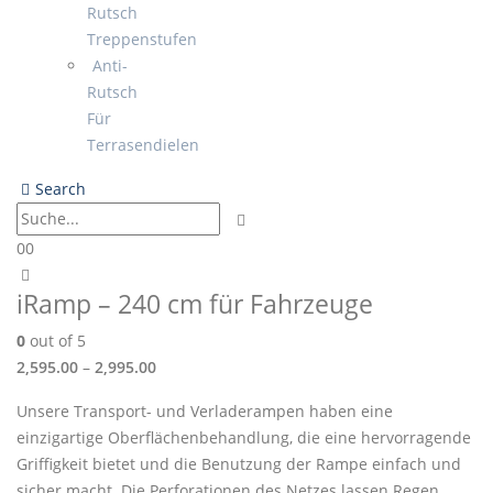
Rutsch
Treppenstufen
Anti-
Rutsch
Für
Terrasendielen
Search
0
0
iRamp – 240 cm für Fahrzeuge
0
out of 5
Preisspanne:
2,595.00
–
2,995.00
€2,595.00
Unsere Transport- und Verladerampen haben eine
bis
einzigartige Oberflächenbehandlung, die eine hervorragende
€2,995.00
Griffigkeit bietet und die Benutzung der Rampe einfach und
sicher macht. Die Perforationen des Netzes lassen Regen,