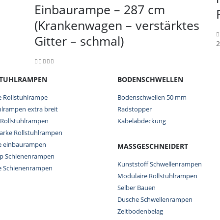
Einbaurampe – 287 cm
(Krankenwagen – verstärktes
Gitter – schmal)
2
0
0
out of 5
STUHLRAMPEN
BODENSCHWELLEN
e Rollstuhlrampe
Bodenschwellen 50 mm
hlrampen extra breit
Radstopper
 Rollstuhlrampen
Kabelabdeckung
tarke Rollstuhlrampen
re einbaurampen
MASSGESCHNEIDERT
op Schienenrampen
Kunststoff Schwellenrampen
re Schienenrampen
Modulaire Rollstuhlrampen
Selber Bauen
Dusche Schwellenrampen
Zeltbodenbelag