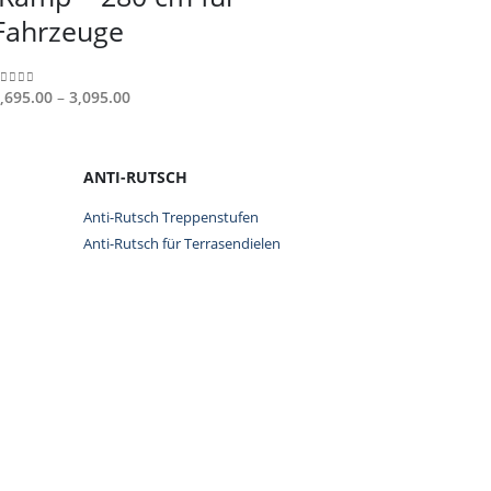
Varianten
202 cm
Fahrzeuge
auf.
(Krank
Die
Optionen
Gitter 
Preisspanne:
,695.00
–
3,095.00
out of 5
können
€2,695.00
auf
bis
0
out of 5
der
€3,095.00
ANTI-RUTSCH
Produktseite
gewählt
Anti-Rutsch Treppenstufen
werden
Anti-Rutsch für Terrasendielen