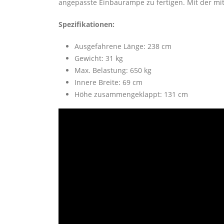
angepasste Einbaurampe zu fertigen. Mit der mit
Spezifikationen:
Ausgefahrene Länge: 238 cm
Gewicht: 31 kg
Max. Belastung: 650 kg
Innere Breite: 69 cm
Höhe zusammengeklappt: 131 cm