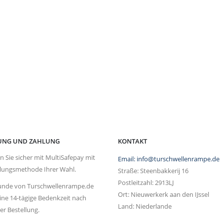
RUNG UND ZAHLUNG
KONTAKT
n Sie sicher mit MultiSafepay mit
Email: info@turschwellenrampe.de
lungsmethode Ihrer Wahl.
Straße: Steenbakkerij 16
Postleitzahl: 2913LJ
unde von Turschwellenrampe.de
Ort: Nieuwerkerk aan den IJssel
eine 14-tägige Bedenkzeit nach
Land: Niederlande
er Bestellung.