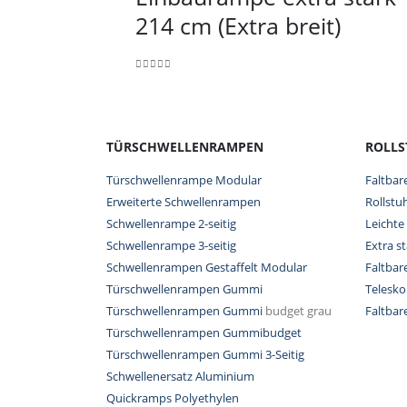
214 cm (Extra breit)
0
out of 5
TÜRSCHWELLENRAMPEN
ROLL
Türschwellenrampe Modular
Faltbar
Erweiterte Schwellenrampen
Rollstu
Schwellenrampe 2-seitig
Leichte
Schwellenrampe 3-seitig
Extra s
Schwellenrampen Gestaffelt Modular
Faltba
Türschwellenrampen Gummi
Telesk
Türschwellenrampen Gummi
budget grau
Faltba
Türschwellenrampen Gummibudget
Türschwellenrampen Gummi 3-Seitig
Schwellenersatz Aluminium
Quickramps Polyethylen