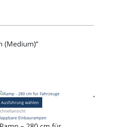
cm (Medium)“
Dieses
Ausführung wählen
Produkt
Weiterlese
chnellansicht
weist
Schnellansic
lappbare Einbaurampen
mehrere
iRamp – 280 cm für
klappbare E