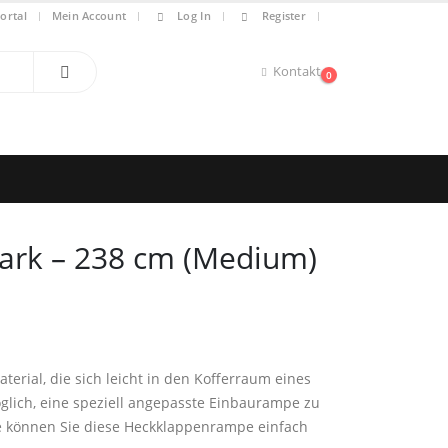
|
ortal
Mein Account
Log In
Register
Kontakt
0
ark – 238 cm (Medium)
erial, die sich leicht in den Kofferraum eines
öglich, eine speziell angepasste Einbaurampe zu
tte können Sie diese Heckklappenrampe einfach