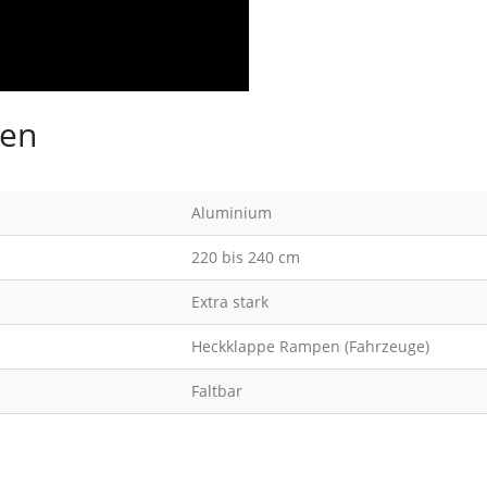
nen
Aluminium
220 bis 240 cm
Extra stark
Heckklappe Rampen (Fahrzeuge)
Faltbar