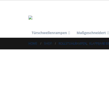
Türschwellenrampen
Maßgeschneidert
HOME
SHOP
ROLLSTUHLRAMPEN
,
KLAPPBARE E