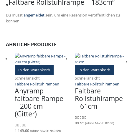
„Faltbare Rollstuhlrampe – 183cm“
Du musst
angemeldet
sein, um eine Rezension veröffentlichen zu
können.
ÄHNLICHE PRODUKTE
In den Warenkorb
In den Warenkorb
Schnellansicht
Schnellansicht
Faltbare Rollstuhlrampen
Faltbare Rollstuhlrampen
Anyramp
Faltbare
faltbare Rampe
Rollstuhlrampe
– 200 cm
– 61cm
(Gitter)
99.95
(ohne MwSt:
82.60
)
0
out of 5
1,149.00
(ohne MwSt:
949.59
)
0
out of 5