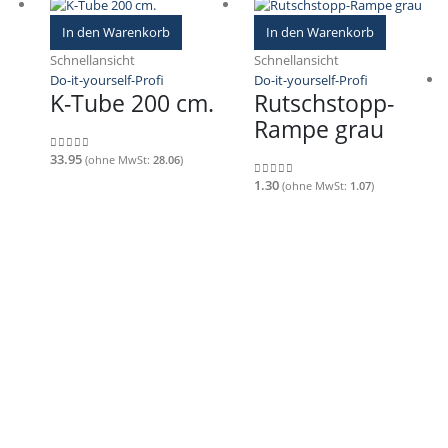
In den Warenkorb
In den Warenkorb
Schnellansicht
Schnellansicht
Do-it-yourself-Profi
Do-it-yourself-Profi
K-Tube 200 cm.
Rutschstopp-
Rampe grau
33.95
(ohne MwSt:
28.06
)
0
out of 5
1.30
(ohne MwSt:
1.07
)
0
out of 5