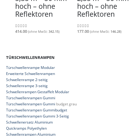
hoch – ohne
hoch – ohne
Reflektoren
Reflektoren
414.00
177.00
(ohne MwSt:
342.15
)
(ohne MwSt:
146.28
)
0
out of 5
0
out of 5
TÜRSCHWELLENRAMPEN
Türschwellenrampe Modular
Erweiterte Schwellenrampen
Schwellenrampe 2-seitig
Schwellenrampe 3-seitig
Schwellenrampen Gestaffelt Modular
Türschwellenrampen Gummi
Türschwellenrampen Gummi
budget grau
Türschwellenrampen Gummibudget
Türschwellenrampen Gummi 3-Seitig
Schwellenersatz Aluminium
Quickramps Polyethylen
Schwellenrampen Aluminium