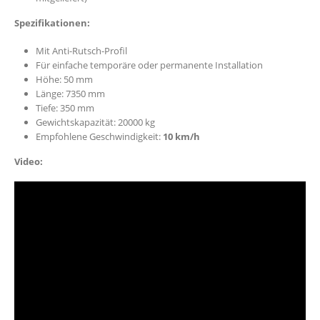
Spezifikationen:
Mit Anti-Rutsch-Profil
Für einfache temporäre oder permanente Installation
Höhe: 50 mm
Länge: 7350 mm
Tiefe: 350 mm
Gewichtskapazität: 20000 kg
Empfohlene Geschwindigkeit:
10 km/h
Video: